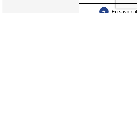
En savoir p
Adresse
10 Rue de Paris
35220 Châteaubourg