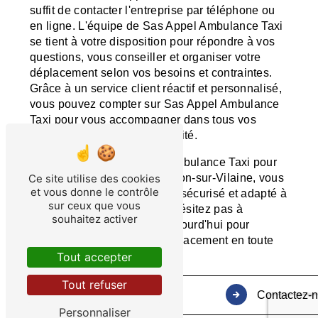
suffit de contacter l'entreprise par téléphone ou
en ligne. L'équipe de Sas Appel Ambulance Taxi
se tient à votre disposition pour répondre à vos
questions, vous conseiller et organiser votre
déplacement selon vos besoins et contraintes.
Grâce à un service client réactif et personnalisé,
vous pouvez compter sur Sas Appel Ambulance
Taxi pour vous accompagner dans tous vos
déplacements en toute sérénité.
En choisissant Sas Appel Ambulance Taxi pour
votre transport TPMR à Servon-sur-Vilaine, vous
Ce site utilise des cookies
et vous donne le contrôle
optez pour un service fiable, sécurisé et adapté à
sur ceux que vous
vos besoins spécifiques. N'hésitez pas à
souhaitez activer
contacter l'entreprise dès aujourd'hui pour
organiser votre prochain déplacement en toute
tranquillité.
Tout accepter
Tout refuser
Contactez-
Personnaliser