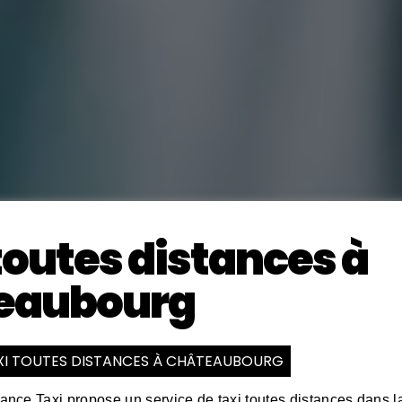
toutes distances à
eaubourg
AXI TOUTES DISTANCES À CHÂTEAUBOURG
nce Taxi propose un service de taxi toutes distances dans l