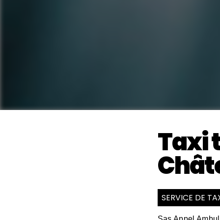
Taxi 
Chât
SERVICE DE T
Sas Appel Ambula