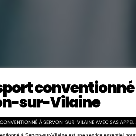
port conventionné 
n-sur-Vilaine
 CONVENTIONNÉ À SERVON-SUR-VILAINE AVEC SAS APPEL
ventionné à Servon-sur-Vilaine est une service essentiel pou