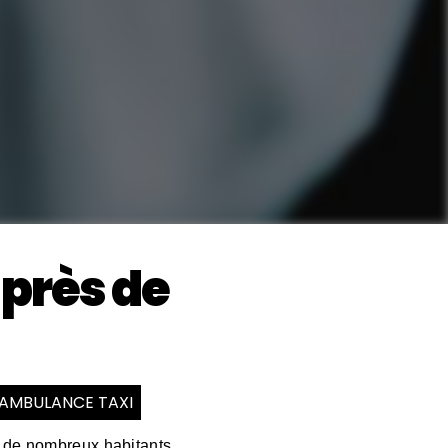
près de
 AMBULANCE TAXI
r de nombreux habitants