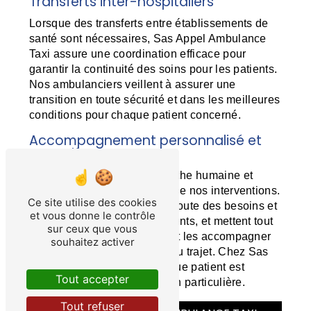
Transferts inter-hospitaliers
Lorsque des transferts entre établissements de
santé sont nécessaires, Sas Appel Ambulance
Taxi assure une coordination efficace pour
garantir la continuité des soins pour les patients.
Nos ambulanciers veillent à assurer une
transition en toute sécurité et dans les meilleures
conditions pour chaque patient concerné.
Accompagnement personnalisé et
attentif
Nous privilégions une approche humaine et
bienveillante dans chacune de nos interventions.
Ce site utilise des cookies
Nos ambulanciers sont à l'écoute des besoins et
et vous donne le contrôle
des préoccupations des patients, et mettent tout
sur ceux que vous
en œuvre pour les rassurer et les accompagner
souhaitez activer
avec empathie tout au long du trajet. Chez Sas
Appel Ambulance Taxi, chaque patient est
Tout accepter
unique et mérite une attention particulière.
Tout refuser