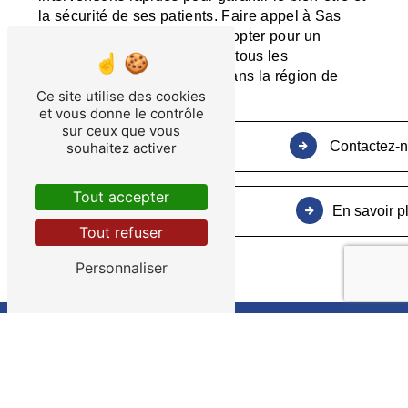
la sécurité de ses patients. Faire appel à Sas
Appel Ambulance Taxi, c'est opter pour un
partenaire de confiance pour tous les
déplacements médicalisés dans la région de
Ce site utilise des cookies
Domagné.
et vous donne le contrôle
sur ceux que vous
Contactez-
souhaitez activer
Tout accepter
En savoir p
Tout refuser
Personnaliser