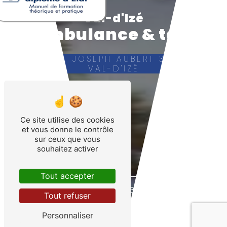
Val-d'Izé
Ambulance & taxi
14 RUE JOSEPH AUBERT 35450
VAL-D'IZÉ
Ce site utilise des cookies
et vous donne le contrôle
sur ceux que vous
souhaitez activer
Tout accepter
02 99 49 83 28
Tout refuser
Personnaliser
Découvrir